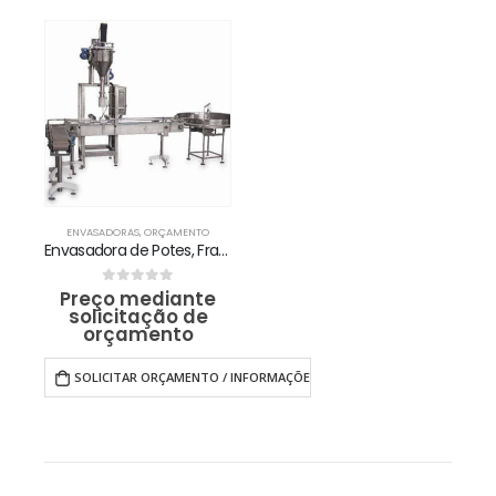
ENVASADORAS
,
ORÇAMENTO
Envasadora de Potes, Frascos, Vidros e Similares com Esteira Posicionadora e Pátio de Espera CEAF-RA
Preço mediante
0
out of 5
solicitação de
orçamento
SOLICITAR ORÇAMENTO / INFORMAÇÕES