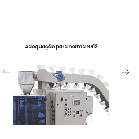
Atua
Adequação para norma NR12