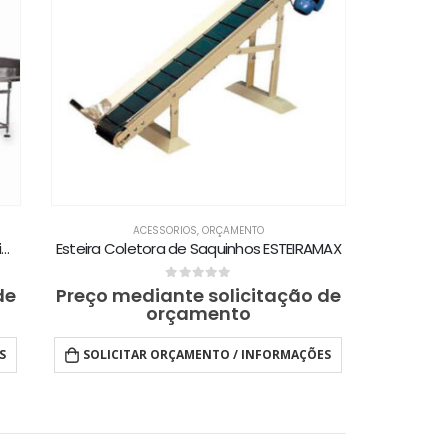
ACESSORIOS
,
ORÇAMENTO
Envasadora de Potes, Frascos, Vidros e Similares com Esteira Posicionadora e Pátio de Espera CEAF-RA
Esteira Coletora de Saquinhos ESTEIRAMAX
0
out of 5
de
Preço mediante solicitação de
orçamento
S
SOLICITAR ORÇAMENTO / INFORMAÇÕES