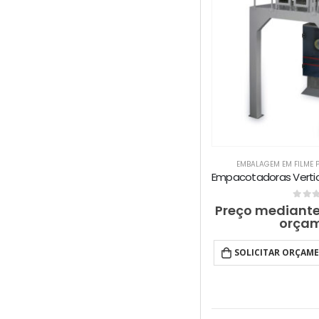
EMBALAGEM EM FILME 
0
out 
Preço mediante
orça
SOLICITAR ORÇAM