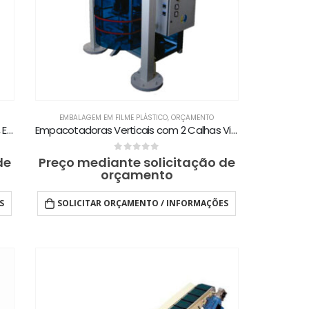
EMBALAGEM EM FILME PLÁSTICO
,
ORÇAMENTO
Empacotadora Vertical por Volume MPV, EXPV, ULPV e SUPV
Empacotadoras Verticais com 2 Calhas Vibratórias MP2C, EXP2C, ULP2C e SUP2C
0
out of 5
de
Preço mediante solicitação de
orçamento
S
SOLICITAR ORÇAMENTO / INFORMAÇÕES