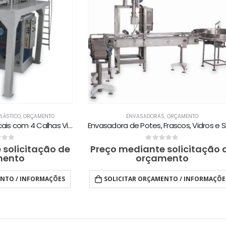
PLÁSTICO
,
ORÇAMENTO
ENVASADORAS
,
ORÇAMENTO
Empacotadoras Verticais com 4 Calhas Vibratórias MP4C, EXP4C, ULP4C e SUP4C
of 5
0
out of 5
 solicitação de
Preço mediante solicitação 
mento
orçamento
ENTO / INFORMAÇÕES
SOLICITAR ORÇAMENTO / INFORMAÇÕE