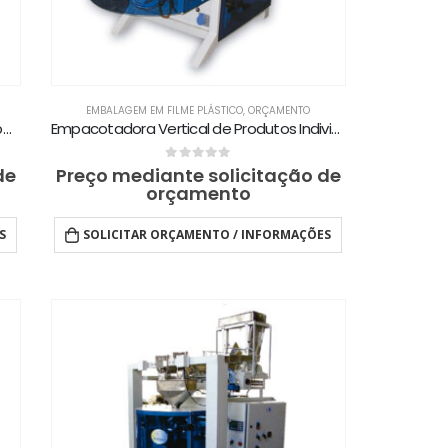
EMBALAGEM EM FILME PLÁSTICO
,
ORÇAMENTO
Empacotadora Vertical com Dosagem por Balança Eletromagnética MPBM
Empacotadora Vertical de Produtos Individuais Pré-contados e Pré-dosados MP
0
out of 5
de
Preço mediante solicitação de
orçamento
S
SOLICITAR ORÇAMENTO / INFORMAÇÕES