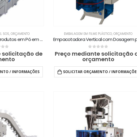
L SOS
,
ORÇAMENTO
EMBALAGEM EM FILME PLÁSTICO
,
ORÇAMENTO
Empacotadora para Produtos em Pó em Embalagem de Papel tipo SOS de 5kg ECPF-RA5
of 5
0
out of 5
 solicitação de
Preço mediante solicitação 
mento
orçamento
ENTO / INFORMAÇÕES
SOLICITAR ORÇAMENTO / INFORMAÇÕE