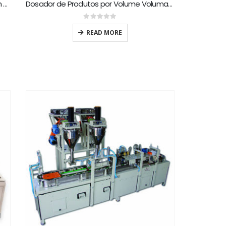
Dosador de Produtos por Rosca Sem Fim Roscamax RA
Dosador de Produtos por Volume Volumax VL
0
out of 5
READ MORE