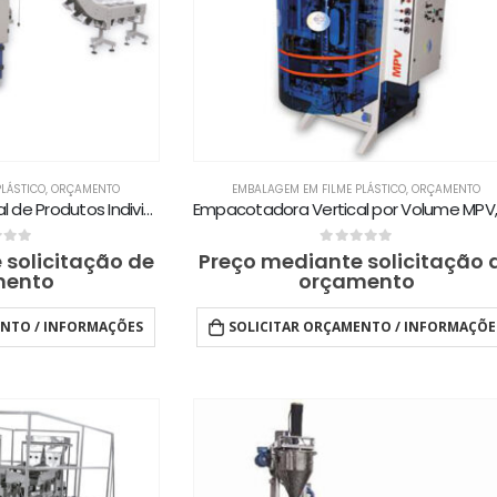
PLÁSTICO
,
ORÇAMENTO
EMBALAGEM EM FILME PLÁSTICO
,
ORÇAMENTO
Empacotadora Vertical de Produtos Individuais Pré-contados e Pré-dosados MPFT
of 5
0
out of 5
 solicitação de
Preço mediante solicitação 
mento
orçamento
ENTO / INFORMAÇÕES
SOLICITAR ORÇAMENTO / INFORMAÇÕE