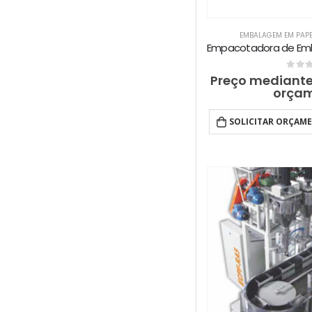
EMBALAGEM EM PAPE
0
out 
Preço mediante
orça
SOLICITAR ORÇAM