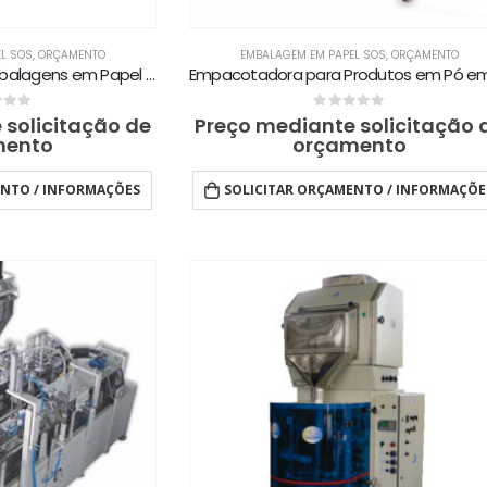
L SOS
,
ORÇAMENTO
EMBALAGEM EM PAPEL SOS
,
ORÇAMENTO
Empacotadora de Embalagens em Papel tipo SOS com Enfardadeira ECPF-VL
of 5
0
out of 5
 solicitação de
Preço mediante solicitação 
mento
orçamento
ENTO / INFORMAÇÕES
SOLICITAR ORÇAMENTO / INFORMAÇÕE