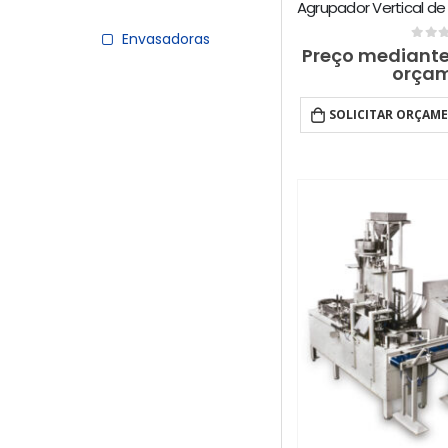
Envasadoras
0
out 
Preço mediante
orça
SOLICITAR ORÇAM