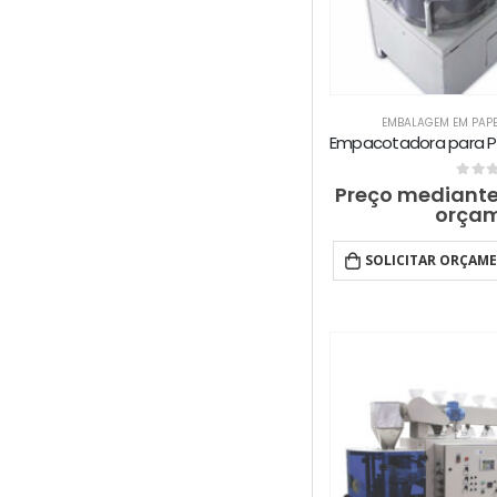
EMBALAGEM EM PAPE
0
out 
Preço mediante
orça
SOLICITAR ORÇAM