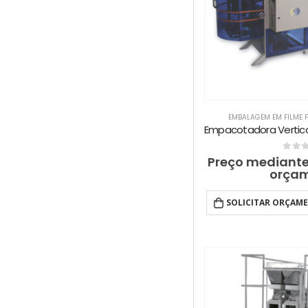
EMBALAGEM EM FILME 
0
out 
Preço mediante
orça
SOLICITAR ORÇAM