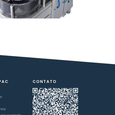
PAC
CONTATO
o
mos