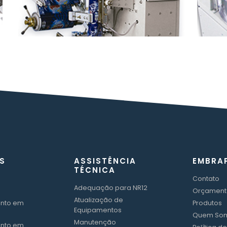
S
ASSISTÊNCIA
EMBRA
TÉCNICA
Contato
Adequação para NR12
Orçament
Atualização de
nto em
Produtos
Equipamentos
Quem So
Manutenção
nto em