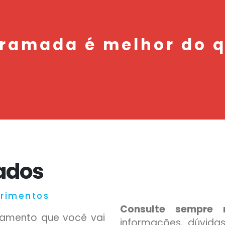
ramada é melhor do 
nados
primentos
Consulte sempre n
amento que você vai
informações, dúvida