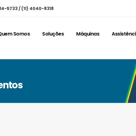
714-5733 / (11) 4040-8318
Quem Somos
Soluções
Máquinas
Assistênc
entos