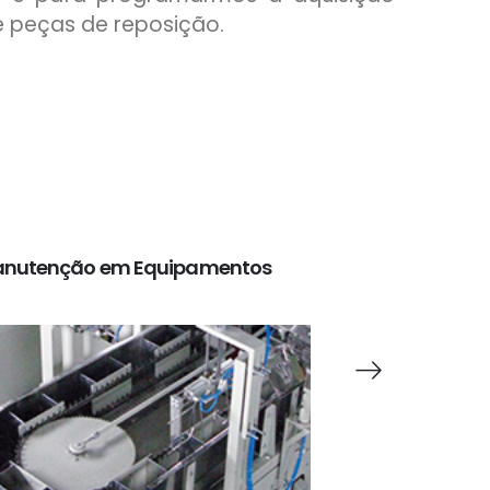
e peças de reposição.
nutenção em Equipamentos
Reforma 