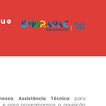
que
ossa Assistência Técnica
para
s e para programarmos a aquisição